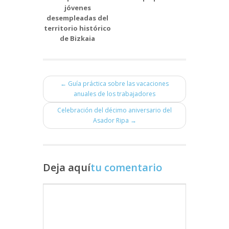
jóvenes
tempo
desempleadas del
territorio histórico
de Bizkaia
← Guía práctica sobre las vacaciones
anuales de los trabajadores
Celebración del décimo aniversario del
Asador Ripa →
Deja aquí
tu comentario