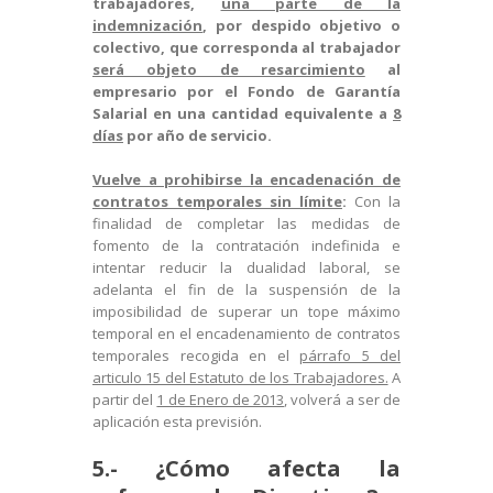
trabajadores,
una parte de la
indemnización
, por despido objetivo o
colectivo, que corresponda al trabajador
será objeto de resarcimiento
al
empresario por el Fondo de Garantía
Salarial en una cantidad equivalente a
8
días
por año de servicio.
Vuelve a prohibirse la encadenación de
contratos temporales sin límite
:
Con la
finalidad de completar las medidas de
fomento de la contratación indefinida e
intentar reducir la dualidad laboral, se
adelanta el fin de la suspensión de la
imposibilidad de superar un tope máximo
temporal en el encadenamiento de contratos
temporales recogida en el
párrafo 5 del
articulo 15 del Estatuto de los Trabajadores.
A
partir del
1 de Enero de 2013
, volverá a ser de
aplicación esta previsión.
5.- ¿Cómo afecta la