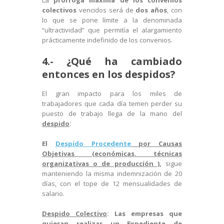
La
prórroga máxima de los convenios
colectivos
vencidos será de
dos años
, con
lo que se pone límite a la denominada
“ultractividad” que permitía el alargamiento
prácticamente indefinido de los convenios.
4.- ¿Qué ha cambiado
entonces en los despidos?
El gran impacto para los miles de
trabajadores que cada día temen perder su
puesto de trabajo llega de la mano del
despido
:
El
Despido Procedente
por Causas
Objetivas (económicas, técnicas
organizativas o de producción )
,
sigue
manteniendo la misma indemnización de 20
días, con el tope de 12 mensualidades de
salario.
Despido Colectivo
: Las empresas que
quieran realizar un Expediente de