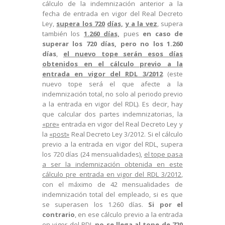
cálculo de la indemnización anterior a la
fecha de entrada en vigor del Real Decreto
Ley,
supera
los 720
días,
y a la vez
, supera
también los
1.260 días,
pues
en caso de
superar los 720 días, pero no los 1.260
días
,
el nuevo tope serán esos días
obtenidos en el cálculo previo a la
entrada en vigor del RDL 3/2012
(este
nuevo tope será el que afecte a la
indemnización total, no solo al periodo previo
a la entrada en vigor del RDL). Es decir, hay
que calcular dos partes indemnizatorias, la
«pre»
entrada en vigor del Real Decreto Ley y
la
«post»
Real Decreto Ley 3/2012. Si el cálculo
previo a la entrada en vigor del RDL, supera
los 720 días (24 mensualidades),
el tope pasa
a ser la indemnización obtenida en este
cálculo pre entrada en vigor del RDL 3/2012
,
con el máximo de 42 mensualidades de
indemnización total del empleado, si es que
se superasen los 1.260 días.
Si por el
contrario
, en ese cálculo previo a la entrada
en vigor del RDL
no se llega al tope de 720