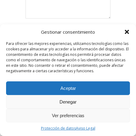
Nombre
*
Gestionar consentimiento
Para ofrecer las mejores experiencias, utilizamos tecnologías como las
cookies para almacenar y/o acceder a la información del dispositivo. El
Email
*
(will not be published)
consentimiento de estas tecnologías nos permitirá procesar datos
como el comportamiento de navegación o las identificaciones únicas
en este sitio. No consentir o retirar el consentimiento, puede afectar
negativamente a ciertas características y funciones.
Website
Aceptar
Denegar
Guarda mi nombre, correo electrónico y web en
este navegador para la próxima vez que
comente.
Ver preferencias
Protección de datos
Aviso Legal