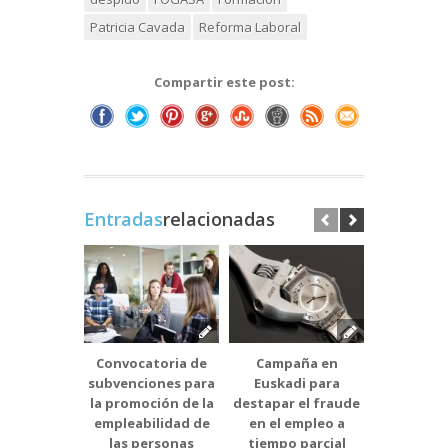
Patricia Cavada
Reforma Laboral
Compartir este post:
Entradas
relacionadas
Convocatoria de
Campaña en
El TSJPV
subvenciones para
Euskadi para
Tribunal
la promoción de la
destapar el fraude
que eleva 
empleabilidad de
en el empleo a
la indemn
las personas
tiempo parcial
una trab