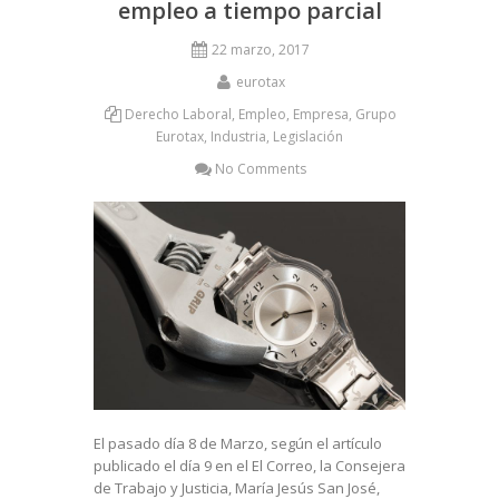
empleo a tiempo parcial
22 marzo, 2017
eurotax
Derecho Laboral
,
Empleo
,
Empresa
,
Grupo
Eurotax
,
Industria
,
Legislación
No Comments
El pasado día 8 de Marzo, según el artículo
publicado el día 9 en el El Correo, la Consejera
de Trabajo y Justicia, María Jesús San José,