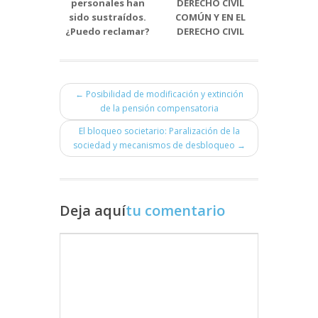
personales han
DERECHO CIVIL
subvencio
sido sustraídos.
COMÚN Y EN EL
la promoc
¿Puedo reclamar?
DERECHO CIVIL
empleabi
VASCO
las pe
jóve
desemple
territorio
← Posibilidad de modificación y extinción
de Bi
de la pensión compensatoria
El bloqueo societario: Paralización de la
sociedad y mecanismos de desbloqueo →
Deja aquí
tu comentario