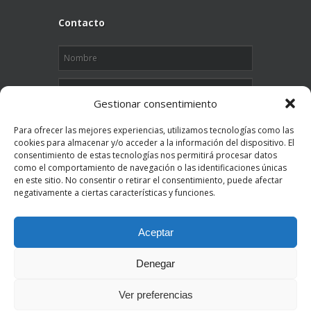
Contacto
Gestionar consentimiento
Para ofrecer las mejores experiencias, utilizamos tecnologías como las
cookies para almacenar y/o acceder a la información del dispositivo. El
consentimiento de estas tecnologías nos permitirá procesar datos
como el comportamiento de navegación o las identificaciones únicas
en este sitio. No consentir o retirar el consentimiento, puede afectar
" 3
x
4 "
es igual a
negativamente a ciertas características y funciones.
Enviar
Aceptar
Denegar
Grupo Eurotax Abogados Copyright © 2013
EUROTAX ABOGADOS empresa homologada por
Ver preferencias
SPRI como consultoría para el apoyo a empresas