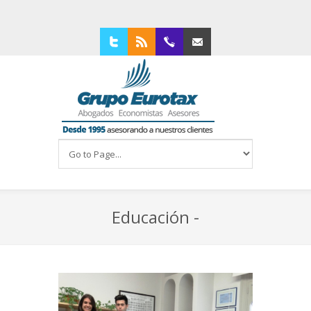
Twitter
RSS
94 4210309
Contacta con nosotros
Educación -