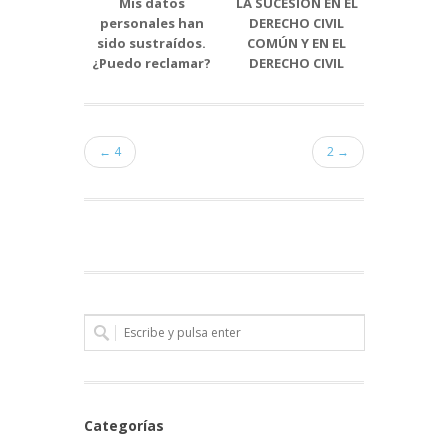
Mis datos
LA SUCESIÓN EN EL
Convocat
personales han
DERECHO CIVIL
subvencio
sido sustraídos.
COMÚN Y EN EL
la promoc
¿Puedo reclamar?
DERECHO CIVIL
empleabi
VASCO
las pe
jóve
desemple
territorio
← 4
2 →
de Bi
Categorías