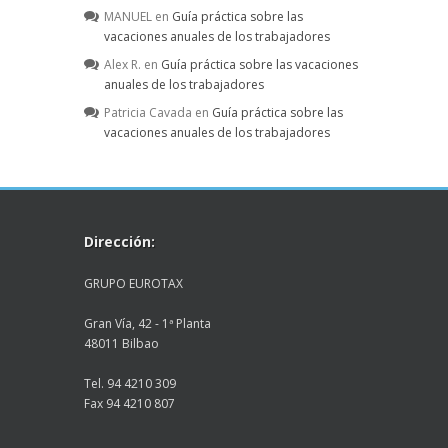
MANUEL
en
Guía práctica sobre las
vacaciones anuales de los trabajadores
Alex R.
en
Guía práctica sobre las vacaciones
anuales de los trabajadores
Patricia Cavada
en
Guía práctica sobre las
vacaciones anuales de los trabajadores
Dirección:
GRUPO EUROTAX
Gran Vía, 42 - 1ª Planta
48011 Bilbao
Tel. 94 4210 309
Fax 94 4210 807