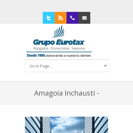
Twitter
RSS
94 4210309
Contacta con nosotros
Amagoia Inchausti -