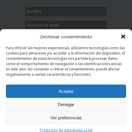
Gestionar consentimiento
Para ofrecer las mejores experiencias, utilizamos tecnologías como las
cookies para almacenar y/o acceder a la información del dispositivo. El
consentimiento de estas tecnologías nos permitirá procesar datos
como el comportamiento de navegación o las identificaciones únicas
" 1
x
9 "
es igual a
en este sitio. No consentir o retirar el consentimiento, puede afectar
negativamente a ciertas características y funciones.
Enviar
Aceptar
Grupo Eurotax Abogados Copyright © 2013
Denegar
EUROTAX ABOGADOS empresa homologada por
SPRI como consultoría para el apoyo a empresas
Ver preferencias
de los sectores de Industria, Comercio y
Turismo.
Protección de datos
Aviso Legal