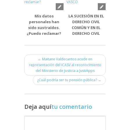
Mis datos
LA SUCESIÓN EN EL
Convocat
personales han
DERECHO CIVIL
subvencio
sido sustraídos.
COMÚN Y EN EL
la promoc
¿Puedo reclamar?
DERECHO CIVIL
empleabi
VASCO
las pe
jóve
desemple
territorio
← Maitane Valdecantos acude en
de Bi
representación del ICASV al reconocimiento
del Ministerio de Justicia a JustiApps
¿Cuál podría ser tu pensión pública? →
Deja aquí
tu comentario