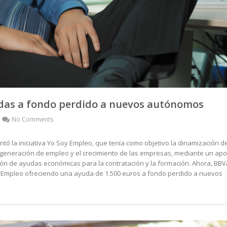
das a fondo perdido a nuevos autónomos
No Comments
tó la iniciativa Yo Soy Empleo, que tenía como objetivo la dinamización d
a generación de empleo y el crecimiento de las empresas, mediante un ap
sión de ayudas económicas para la contratación y la formación. Ahora, BBV
 Empleo ofreciendo una ayuda de 1.500 euros a fondo perdido a nuevos