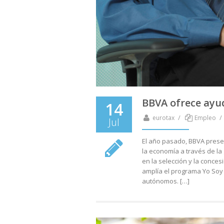
BBVA ofrece ayu
14
/
/
eurotax
Empleo
Jul
El año pasado, BBVA presen
la economía a través de l
en la selección y la conce
amplía el programa Yo Soy
autónomos. […]