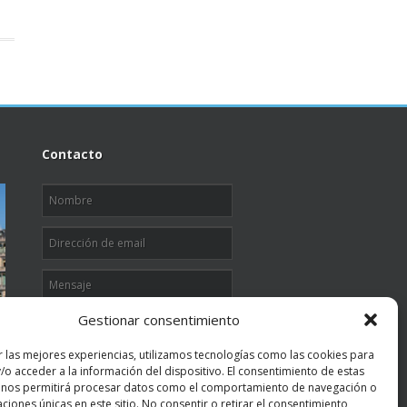
Contacto
Gestionar consentimiento
r las mejores experiencias, utilizamos tecnologías como las cookies para
" 3
+
7 "
es igual a
/o acceder a la información del dispositivo. El consentimiento de estas
 nos permitirá procesar datos como el comportamiento de navegación o
Enviar
caciones únicas en este sitio. No consentir o retirar el consentimiento,