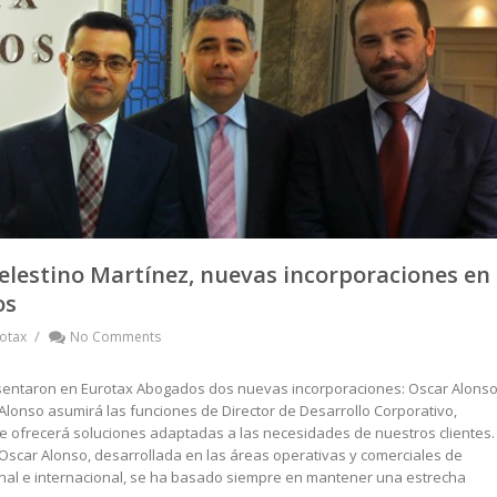
elestino Martínez, nuevas incorporaciones en
os
/
otax
No Comments
entaron en Eurotax Abogados dos nuevas incorporaciones: Oscar Alonso
Alonso asumirá las funciones de Director de Desarrollo Corporativo,
 ofrecerá soluciones adaptadas a las necesidades de nuestros clientes.
 Oscar Alonso, desarrollada en las áreas operativas y comerciales de
al e internacional, se ha basado siempre en mantener una estrecha