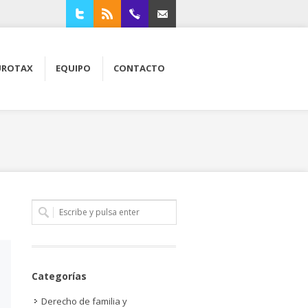
Twitter
RSS
94 4210309
Contacta con nosotros
UROTAX
EQUIPO
CONTACTO
Categorías
Derecho de familia y