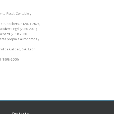
to Fiscal, Contable y
l Grupo Ibersun (2021-2024)
 Bufete Legal (2020-2021)
txebarri (2018-2020
uenta propia a autónomos y
rol de Calidad, S.A._León
d (1998-2000)
Contacto