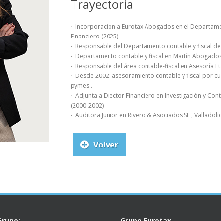
Trayectoria
·
Incorporación a Eurotax Abogados en el Departamen
Financiero (2025)
·
Responsable del Departamento contable y fiscal de
·
Departamento contable y fiscal en Martín Abogados
·
Responsable del área contable-fiscal en Asesoría E
·
Desde 2002: asesoramiento contable y fiscal por c
pymes .
·
Adjunta a Diector Financiero en Investigación y Cont
(2000-2002)
·
Auditora Junior en Rivero & Asociados SL , Valladoli
Volver
Grupo:
Grupo Eurotax