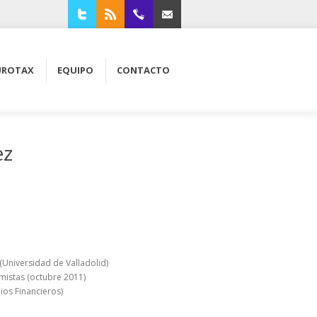
Twitter
RSS
94 4210309
Contacta con nosotros
UROTAX
EQUIPO
CONTACTO
ez
(Universidad de Valladolid)
mistas (octubre 2011)
ios Financieros)