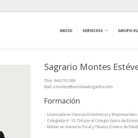
INICIO
SERVICIOS
GRUPO E
Sagrario Montes Estév
Tfno: 944 210 309
Mail: s.montes@eurotaxabogados.com
Formación
·
Licenciada en Ciencias Económicas y Empresariales 
·
Colegiada nº. 15.156 por el Colegio Vasco de Econo
·
Máster en Asesoría Fiscal y Tibutos (Centro de Estud