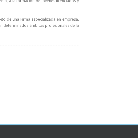
irma, a la formación de jóvenes licenciados y
mbito de una Firma especializada en empresa,
en determinados ámbitos profesionales de la