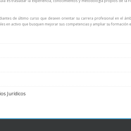
 Aula es trasladar la experiencia, conocimientos y metodología propios de la F
udiantes de último curso que deseen orientar su carrera profesional en el á
ales en activo que busquen mejorar sus competencias y ampliar su formación 
os Jurídicos